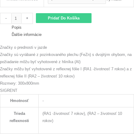
-
+
Pridať Do Košíka
Popis
Ďalšie informácie
Značky o prednosti v jazde
Značky sú vyrábané z pozinkovaného plechu (FeZn) s dvojitým ohybom, na
požiadanie môžu byť vyhotovené z hliníka (Al)
Značky môžu byť vyhotovené z reflexnej fólie I (RA1 -životnosť 7 rokov) a z
reflexnej fólie II (RA2 – životnosť 10 rokov)
Rozmery: 300x800mm
SIGRENT
Hmotnosť
-
Trieda
(RA1 -životnosť 7 rokov), (RA2 – životnosť 10
reflexnosti
rokov)