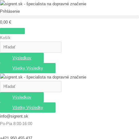
Preskočiť
Search
Search
množstvo
Price
na
...
...
321-
range:
Prihlásenie
obsah
10
34,50 €
0,00
€
Jednosmerná
through
cesta
38,00 €
Košík
(tu
vľavo)
Výsledkov
Všetky Výsledky
Výsledkov
Všetky Výsledky
info@sigrent.sk
Po-Pia 8:00-16:00
+421 950 455 437