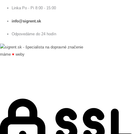
Linka Po - Pi 8:00 - 15:00
info@sigrent.sk
Odpovedáme do 24 hodín
máme
♥
weby